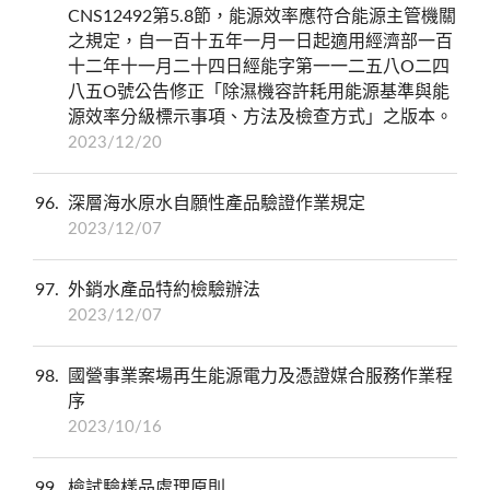
CNS12492第5.8節，能源效率應符合能源主管機關
之規定，自一百十五年一月一日起適用經濟部一百
十二年十一月二十四日經能字第一一二五八O二四
八五O號公告修正「除濕機容許耗用能源基準與能
源效率分級標示事項、方法及檢查方式」之版本。
2023/12/20
96
深層海水原水自願性產品驗證作業規定
2023/12/07
97
外銷水產品特約檢驗辦法
2023/12/07
98
國營事業案場再生能源電力及憑證媒合服務作業程
序
2023/10/16
99
檢試驗樣品處理原則