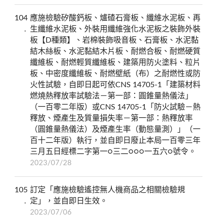
104
應施檢驗矽酸鈣板、爐碴石膏板、纖維水泥板、再
生纖維水泥板、外裝用纖維強化水泥板之裝飾外裝
板【D種類】、岩棉裝飾吸音板、石膏板、水泥黏
結木絲板、水泥黏結木片板、耐燃合板、耐燃硬質
纖維板、耐燃輕質纖維板、建築用防火塗料、粒片
板、中密度纖維板、耐燃壁紙（布）之耐燃性或防
火性試驗，自即日起可依CNS 14705-1「建築材料
燃燒熱釋放率試驗法－第一部：圓錐量熱儀法」
（一百零二年版）或CNS 14705-1「防火試驗－熱
釋放、煙產生及質量損失率－第一部：熱釋放率
（圓錐量熱儀法）及煙產生率（動態量測）」（一
百十二年版）執行，並自即日廢止本局一百零三年
三月五日經標二字第一○三二○○○一五六○號令。
2023/07/28
105
訂定「應施檢驗遙控無人機商品之相關檢驗規
定」，並自即日生效。
2023/07/06