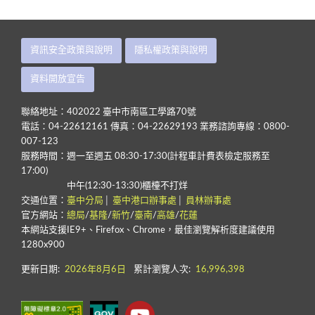
資訊安全政策與說明
隱私權政策與說明
資料開放宣告
聯絡地址：402022 臺中市南區工學路70號
電話：04-22612161 傳真：04-22629193 業務諮詢專線：0800-
007-123
服務時間：週一至週五 08:30-17:30(計程車計費表檢定服務至
17:00)
中午(12:30-13:30)櫃檯不打烊
交通位置：
臺中分局
│
臺中港口辦事處
│
員林辦事處
官方網站：
總局
/
基隆
/
新竹
/
臺南
/
高雄
/
花蓮
本網站支援IE9+、Firefox、Chrome，最佳瀏覽解析度建議使用
1280x900
更新日期:
2026年8月6日
累計瀏覽人次:
16,996,398