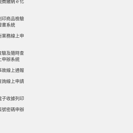
規費繳納ｅ化
列印商品檢驗
證書系統
衡業務線上申
查驗及隨時查
上申辦系統
事故線上通報
查詢線上申請
電子收據列印
帳號密碼申辦