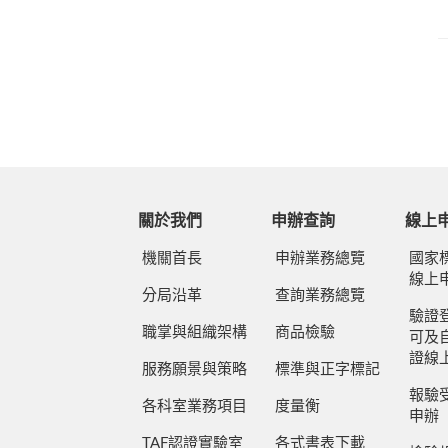
關於我們
申辦查詢
線上
機關首長
申辦業務總覽
國家
線上
分局沿革
查詢業務總覽
驗證
職掌與組織架構
商品檢驗
可及
證線
服務願景與策略
標準與正字標記
報驗
各科室業務項目
度量衡
申辦
TAF認證實驗室
各式書表下載