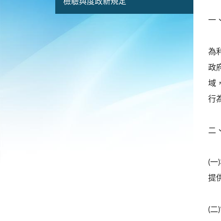
檢驗與度政新規定
一
為
政
域
行
二
(
提
(