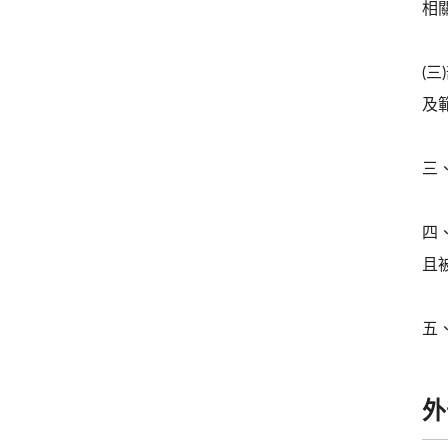
相
(
及
三
四
且
五
外