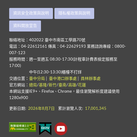
資訊安全政策與說明
隱私權政策與說明
資料開放宣告
聯絡地址：402022 臺中市南區工學路70號
電話：04-22612161 傳真：04-22629193 業務諮詢專線：0800-
007-123
服務時間：週一至週五 08:30-17:30(計程車計費表檢定服務至
17:00)
中午(12:30-13:30)櫃檯不打烊
交通位置：
臺中分局
│
臺中港口辦事處
│
員林辦事處
官方網站：
總局
/
基隆
/
新竹
/
臺南
/
高雄
/
花蓮
本網站支援IE9+、Firefox、Chrome，最佳瀏覽解析度建議使用
1280x900
更新日期:
2026年8月7日
累計瀏覽人次:
17,001,345