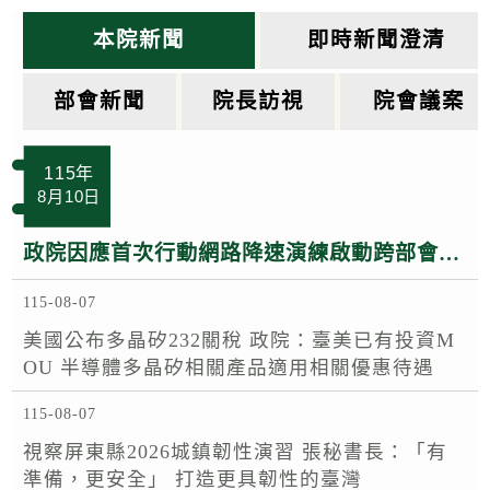
k
本院新聞
即時新聞澄清
部會新聞
院長訪視
院會議案
115年
8月10日
政院因應首次行動網路降速演練啟動跨部會應變中心 季連成政委：即時掌握狀況 確保民眾服務及政府運作順暢
115-08-07
美國公布多晶矽232關稅 政院：臺美已有投資M
OU 半導體多晶矽相關產品適用相關優惠待遇
115-08-07
視察屏東縣2026城鎮韌性演習 張秘書長：「有
準備，更安全」 打造更具韌性的臺灣