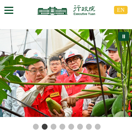
跳
跳
EN
到
到
選單按鈕
主
主
要
要
內
內
⏸
容
容
區
區
塊
塊
G
o
T
o
C
e
n
t
e
r
b
l
o
c