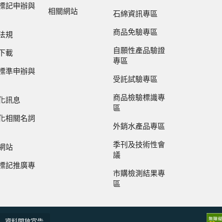
標記申辦與
相關網站
石綿資訊專區
商品免驗專區
法規
自願性產品驗證
下載
專區
標準申辦與
受託試驗專區
商品檢驗標識專
化訊息
區
化相關名詞
外銷水產品專區
季刊及技術性會
網站
議
標記推廣專
市購檢測結果專
區
資料開放宣告