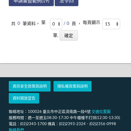
申請書暨範例(19)
法令(0)
第
每頁顯示
共
0
筆資料，
/ 0
頁 ，
筆,
資訊安全政策與說明
隱私權政策與說明
資料開放宣告
聯絡地址：100026 臺北市中正區濟南路一段4號
交通位置圖
服務時間：週一至週五08:30-17:30 中午櫃檯不打烊(12:30-13:30)
電話：(02)2343-1700 傳真：(02)2393-2324．(02)2356-0998
聯絡我們