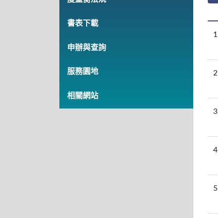
書表下載
1
申辦與查詢
服務園地
2
相關網站
3
4
5