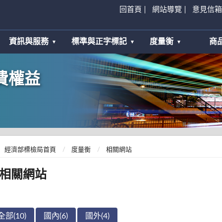
回首頁
網站導覽
意見信箱
資訊與服務
標準與正字標記
度量衡
商
費權益
經濟部標檢局首頁
度量衡
相關網站
相關網站
全部(10)
國內(6)
國外(4)