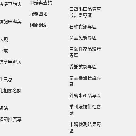
申辦與查詢
標準查詢與
口罩出口品質查
服務園地
核計畫專區
標記申辦與
相關網站
石綿資訊專區
商品免驗專區
法規
自願性產品驗證
下載
專區
標準申辦與
受託試驗專區
商品檢驗標識專
化訊息
區
化相關名詞
外銷水產品專區
季刊及技術性會
網站
議
標記推廣專
市購檢測結果專
區