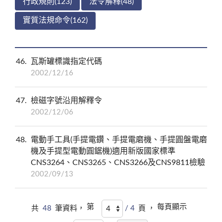
行政規則(123)
法令解釋(48)
實質法規命令(162)
46
瓦斯罐標識指定代碼
2002/12/16
47
檢磁字號沿用解釋令
2002/12/06
48
電動手工具(手提電鑽、手提電磨機、手提圓盤電磨
機及手提型電動圓鋸機)適用新版國家標準
CNS3264、CNS3265、CNS3266及CNS9811檢驗
2002/09/13
第
每頁顯示
共
48
筆資料，
/ 4
頁 ，