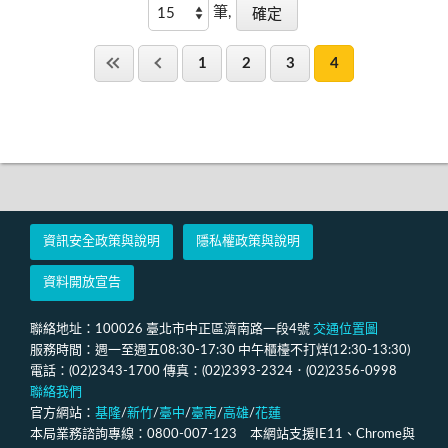
筆,
1
2
3
4
資訊安全政策與說明
隱私權政策與說明
資料開放宣告
聯絡地址：100026 臺北市中正區濟南路一段4號
交通位置圖
服務時間：週一至週五08:30-17:30 中午櫃檯不打烊(12:30-13:30)
電話：(02)2343-1700 傳真：(02)2393-2324．(02)2356-0998
聯絡我們
官方網站：
基隆
/
新竹
/
臺中
/
臺南
/
高雄
/
花蓮
本局業務諮詢專線：0800-007-123 本網站支援IE11、Chrome與