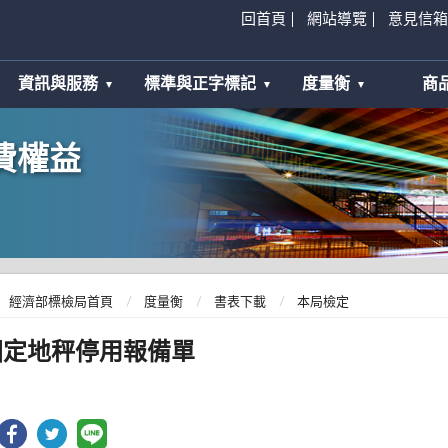
回首頁
網站導覽
意見信箱
資訊與服務
標準與正字標記
度量衡
商
費權益
經濟部標檢局首頁
度量衡
書表下載
本局檢定
固定地秤停用報備單