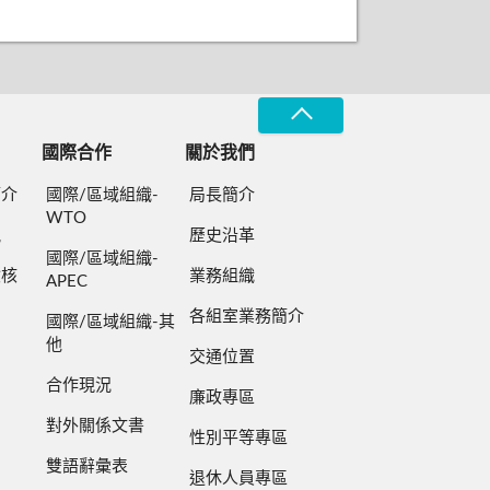
國際合作
關於我們
簡介
國際/區域組織-
局長簡介
WTO
規
歷史沿革
國際/區域組織-
檢核
業務組織
APEC
各組室業務簡介
國際/區域組織-其
他
交通位置
合作現況
廉政專區
對外關係文書
性別平等專區
雙語辭彙表
退休人員專區