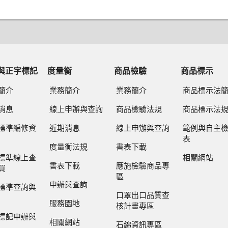
與正字標記
度量衡
商品檢驗
商品標示
簡介
業務簡介
業務簡介
商品標示法
消息
線上申辦與查詢
商品檢驗法規
商品標示法
標準編修資
近期消息
線上申辦與查詢
範例與自主
表
度量衡法規
書表下載
標準線上查
相關網站
書表下載
應施檢驗商品專
買
區
申辦與查詢
標準查詢與
口罩出口品質查
服務園地
核計畫專區
標記申辦與
相關網站
石綿資訊專區