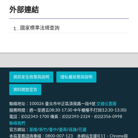
外部連結
國家標準法規查詢
資訊安全政策與說明
隱私權政策與說明
資料開放宣告
聯絡地址：100026 臺北市中正區濟南路一段4號
交通位置圖
服務時間：週一至週五08:30-17:30 中午櫃檯不打烊(12:30-13:30)
電話：(02)2343-1700 傳真：(02)2393-2324．(02)2356-0998
聯絡我們
官方網站：
基隆
/
新竹
/
臺中
/
臺南
/
高雄
/
花蓮
本局業務諮詢專線：0800-007-123 本網站支援IE11、Chrome與