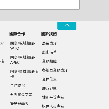
國際合作
關於我們
簡介
國際/區域組織-
局長簡介
WTO
規
歷史沿革
國際/區域組織-
檢核
業務組織
APEC
各組室業務簡介
國際/區域組織-其
他
交通位置
合作現況
廉政專區
對外關係文書
性別平等專區
雙語辭彙表
退休人員專區