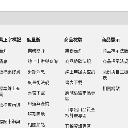
與正字標記
度量衡
商品檢驗
商品標示
簡介
業務簡介
業務簡介
商品標示法
消息
線上申辦與查詢
商品檢驗法規
商品標示法
標準編修資
近期消息
線上申辦與查詢
範例與自主
表
度量衡法規
書表下載
標準線上查
相關網站
書表下載
應施檢驗商品專
買
區
申辦與查詢
標準查詢與
口罩出口品質查
服務園地
核計畫專區
標記申辦與
相關網站
石綿資訊專區